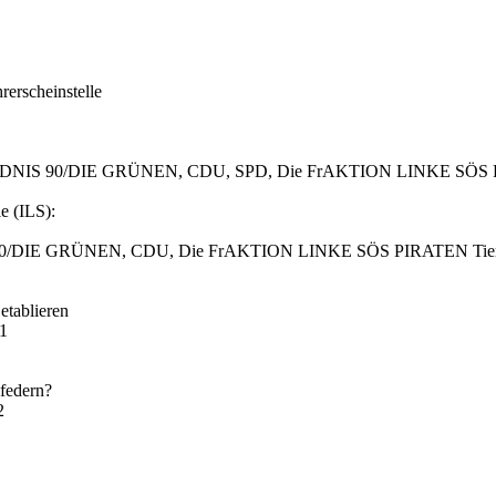
erscheinstelle
r, BÜNDNIS 90/DIE GRÜNEN, CDU, SPD, Die FrAKTION LINKE SÖS P
e (ILS):
 90/DIE GRÜNEN, CDU, Die FrAKTION LINKE SÖS PIRATEN Tierschu
etablieren
21
bfedern?
2