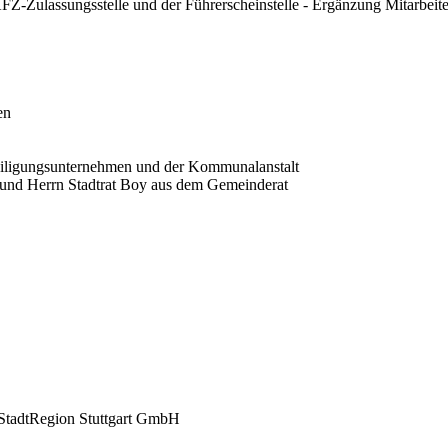
Z-Zulassungsstelle und der Führerscheinstelle - Ergänzung Mitarbeite
en
teiligungsunternehmen und der Kommunalanstalt
 und Herrn Stadtrat Boy aus dem Gemeinderat
7 StadtRegion Stuttgart GmbH