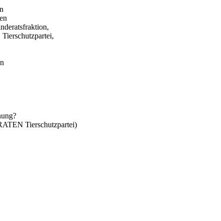
in
gen
eratsfraktion,
erschutzpartei,
en
anung?
TEN Tierschutzpartei)