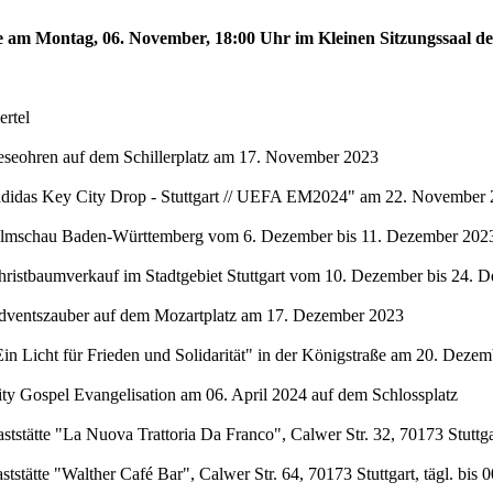
te am Montag, 06. November, 18:00 Uhr im Kleinen Sitzungssaal de
rtel
eseohren auf dem Schillerplatz am 17. November 2023
"adidas Key City Drop - Stuttgart // UEFA EM2024" am 22. November 
Filmschau Baden-Württemberg vom 6. Dezember bis 11. Dezember 2023 
hristbaumverkauf im Stadtgebiet Stuttgart vom 10. Dezember bis 24. 
Adventszauber auf dem Mozartplatz am 17. Dezember 2023
in Licht für Frieden und Solidarität" in der Königstraße am 20. Deze
ty Gospel Evangelisation am 06. April 2024 auf dem Schlossplatz
stätte "La Nuova Trattoria Da Franco", Calwer Str. 32, 70173 Stuttgar
stätte "Walther Café Bar", Calwer Str. 64, 70173 Stuttgart, tägl. bis 