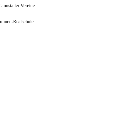
annstatter Vereine
runnen-Realschule