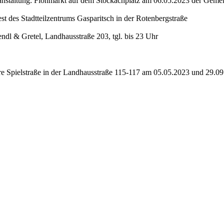
eranstaltung: Flohmarkt auf dem Stöckachplatz am 06.05.2023 der Gem
t des Stadtteilzentrums Gasparitsch in der Rotenbergstraße
ndl & Gretel, Landhausstraße 203, tgl. bis 23 Uhr
re Spielstraße in der Landhausstraße 115-117 am 05.05.2023 und 29.0