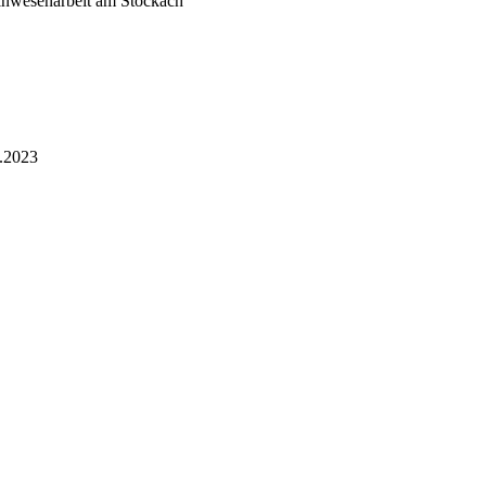
einwesenarbeit am Stöckach
9.2023