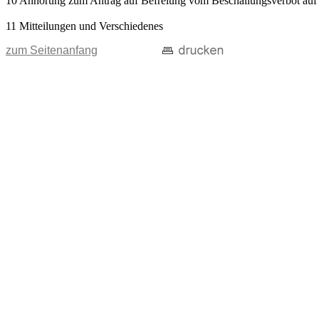
10 Anhörung zum Antrag auf Befreiung vom Beschallungsverbot auf öf
11 Mitteilungen und Verschiedenes
zum Seitenanfang