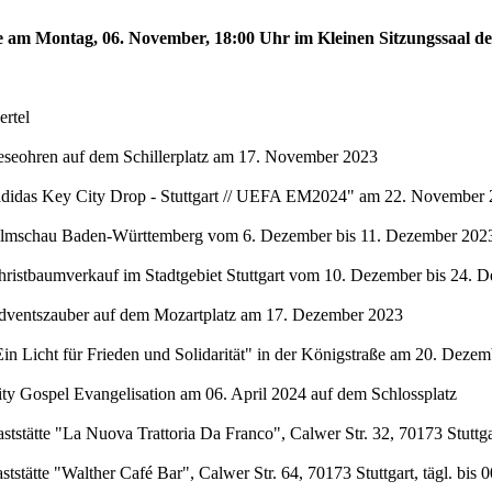
te am Montag, 06. November, 18:00 Uhr im Kleinen Sitzungssaal de
rtel
eseohren auf dem Schillerplatz am 17. November 2023
"adidas Key City Drop - Stuttgart // UEFA EM2024" am 22. November 
Filmschau Baden-Württemberg vom 6. Dezember bis 11. Dezember 2023 
hristbaumverkauf im Stadtgebiet Stuttgart vom 10. Dezember bis 24. 
Adventszauber auf dem Mozartplatz am 17. Dezember 2023
in Licht für Frieden und Solidarität" in der Königstraße am 20. Deze
ty Gospel Evangelisation am 06. April 2024 auf dem Schlossplatz
stätte "La Nuova Trattoria Da Franco", Calwer Str. 32, 70173 Stuttgar
stätte "Walther Café Bar", Calwer Str. 64, 70173 Stuttgart, tägl. bis 