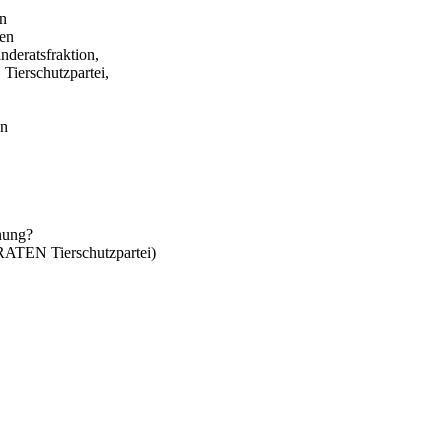
in
gen
eratsfraktion,
erschutzpartei,
en
anung?
TEN Tierschutzpartei)