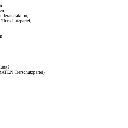
in
gen
eratsfraktion,
erschutzpartei,
en
anung?
TEN Tierschutzpartei)