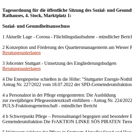
Tagesordnung für die öffentliche Sitzung des Sozial- und Gesun
Rathauses, 4. Stock, Marktplatz 1:
Sozial- und Gesundheitsausschuss
1 Aktuelle Lage - Corona - Flüchtlingsdaufnahme - mündlicher Beric
2 Konzeption und Förderung des Quartiersmanagements am Wiener Pla
Beratungsunterlagen
3 Jobcenter Stuttgart - Umsetzung des Eingliederungsbudgets
Beratungsunterlagen
4 Die Energiepreise schießen in die Höhe: "Stuttgarter Energie-Noth
Antrag Nr. 227/2022 vom 18.07.2022 der SPD-Gemeinderatsfraktion 
4 a Personalnot in der Pflege entgegentreten: Die Ausbildung
zur zweijährigen Pflegeassistenzkraft einführen - Antrag Nr. 224
PULS-Fraktionsgemeinschaft - mündlicher Bericht
4 b Schwerpunkt Pflege – Personalmangel begegnen und besondere 
Gemeinderatsfraktion Die FrAKTION LINKE SÖS PIRATEN Tierschut