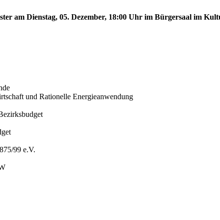
nster am Dienstag, 05. Dezember, 18:00 Uhr im Bürgersaal im Kult
nde
iewirtschaft und Rationelle Energieanwendung
Bezirksbudget
dget
875/99 e.V.
BW