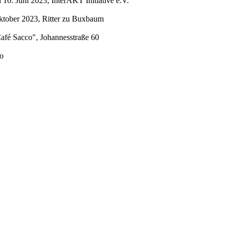
0. Juni 2023, InterAKT Initiative e.V.
ktober 2023, Ritter zu Buxbaum
afé Sacco", Johannesstraße 60
mo