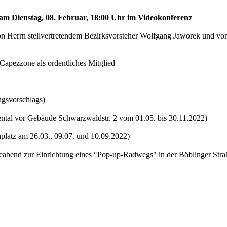
d am Dienstag, 08. Februar, 18:00 Uhr im Videokonferenz
on Herrn stellvertretendem Bezirksvorsteher Wolfgang Jaworek und von
Capezzone als ordentliches Mitglied
ngsvorschlags)
tental vor Gebäude Schwarzwaldstr. 2 vom 01.05. bis 30.11.2022)
latz am 26.03., 09.07. und 10.09.2022)
eabend zur Einrichtung eines "Pop-up-Radwegs" in der Böblinger Straß