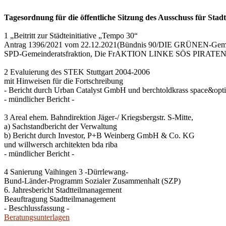
Tagesordnung für die öffentliche Sitzung des Ausschuss für Sta
1 „Beitritt zur Städteinitiative „Tempo 30“
Antrag 1396/2021 vom 22.12.2021(Bündnis 90/DIE GRÜNEN-Gemei
SPD-Gemeinderatsfraktion, Die FrAKTION LINKE SÖS PIRATEN, Ti
2 Evaluierung des STEK Stuttgart 2004-2006
mit Hinweisen für die Fortschreibung
- Bericht durch Urban Catalyst GmbH und berchtoldkrass space&opt
- mündlicher Bericht -
3 Areal ehem. Bahndirektion Jäger-/ Kriegsbergstr. S-Mitte,
a) Sachstandbericht der Verwaltung
b) Bericht durch Investor, P+B Weinberg GmbH & Co. KG
und willwersch architekten bda riba
- mündlicher Bericht -
4 Sanierung Vaihingen 3 -Dürrlewang-
Bund-Länder-Programm Sozialer Zusammenhalt (SZP)
6. Jahresbericht Stadtteilmanagement
Beauftragung Stadtteilmanagement
- Beschlussfassung -
Beratungsunterlagen