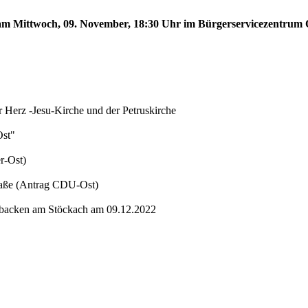
t am Mittwoch, 09. November, 18:30 Uhr im Bürgerservicezentrum O
 Herz -Jesu-Kirche und der Petruskirche
Ost"
r-Ost)
raße (Antrag CDU-Ost)
t backen am Stöckach am 09.12.2022