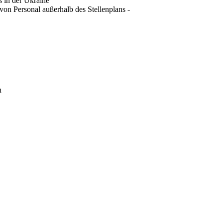
s in der Ukraine
on Personal außerhalb des Stellenplans -
n