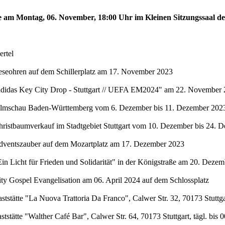
te am Montag, 06. November, 18:00 Uhr im Kleinen Sitzungssaal de
rtel
eseohren auf dem Schillerplatz am 17. November 2023
"adidas Key City Drop - Stuttgart // UEFA EM2024" am 22. November 
Filmschau Baden-Württemberg vom 6. Dezember bis 11. Dezember 2023 
hristbaumverkauf im Stadtgebiet Stuttgart vom 10. Dezember bis 24. 
Adventszauber auf dem Mozartplatz am 17. Dezember 2023
in Licht für Frieden und Solidarität" in der Königstraße am 20. Deze
ty Gospel Evangelisation am 06. April 2024 auf dem Schlossplatz
stätte "La Nuova Trattoria Da Franco", Calwer Str. 32, 70173 Stuttgar
stätte "Walther Café Bar", Calwer Str. 64, 70173 Stuttgart, tägl. bis 