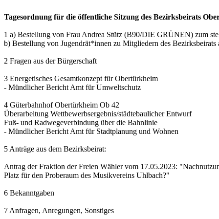
Tagesordnung für die öffentliche Sitzung des Bezirksbeirats Ob
1 a) Bestellung von Frau Andrea Stütz (B90/DIE GRÜNEN) zum stellv
b) Bestellung von Jugendrät*innen zu Mitgliedern des Bezirksbeirat
2 Fragen aus der Bürgerschaft
3 Energetisches Gesamtkonzept für Obertürkheim
- Mündlicher Bericht Amt für Umweltschutz
4 Güterbahnhof Obertürkheim Ob 42
Überarbeitung Wettbewerbsergebnis/städtebaulicher Entwurf
Fuß- und Radwegeverbindung über die Bahnlinie
- Mündlicher Bericht Amt für Stadtplanung und Wohnen
5 Anträge aus dem Bezirksbeirat:
Antrag der Fraktion der Freien Wähler vom 17.05.2023: "Nachnutzung
Platz für den Proberaum des Musikvereins Uhlbach?"
6 Bekanntgaben
7 Anfragen, Anregungen, Sonstiges