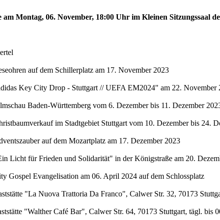
te am Montag, 06. November, 18:00 Uhr im Kleinen Sitzungssaal de
rtel
eseohren auf dem Schillerplatz am 17. November 2023
"adidas Key City Drop - Stuttgart // UEFA EM2024" am 22. November 
Filmschau Baden-Württemberg vom 6. Dezember bis 11. Dezember 2023 
hristbaumverkauf im Stadtgebiet Stuttgart vom 10. Dezember bis 24. 
Adventszauber auf dem Mozartplatz am 17. Dezember 2023
in Licht für Frieden und Solidarität" in der Königstraße am 20. Deze
ty Gospel Evangelisation am 06. April 2024 auf dem Schlossplatz
stätte "La Nuova Trattoria Da Franco", Calwer Str. 32, 70173 Stuttgar
stätte "Walther Café Bar", Calwer Str. 64, 70173 Stuttgart, tägl. bis 