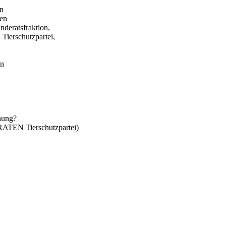
in
gen
eratsfraktion,
erschutzpartei,
en
anung?
TEN Tierschutzpartei)