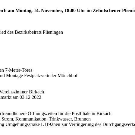
irkach am Montag, 14. November, 18:00 Uhr im Zehntscheuer Plien
ied des Bezirksbeirats Plieningen
len 7-Meter-Tores
 und Montage Festplatzverteiler Mönchhof
 Vereinszimmer Birkach
tsmarkt am 03.12.2022
freundlichere Öffnungszeiten für die Postfiliale in Birkach
äne Strom, Kommunikation, Trinkwasser, Brunnen
derung Umgehungsstraße L1192neu zur Verringerung des Durchgangsverk