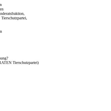
in
gen
eratsfraktion,
erschutzpartei,
en
anung?
TEN Tierschutzpartei)