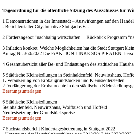
Tagesordnung für die öffentliche Sitzung des Ausschusses für Wi
1 Demonstrationen in der Innenstadt – Auswirkungen auf den Handel
- Berichterstatter City-Initiative Stuttgart e.V. -
2 Förderangebot "nachhaltig wirtschaften" - Rückblick Programm "na
3 Inflation konkret: Welche Möglichkeiten hat die Stadt Stuttgart kle
Antrag Nr. 360/2022 Die FrAKTION LINKE SÖS PIRATEN Tiersch
4 Gesamtübersicht aller Be- und Entlastungen des städtischen Haush
5 Städtische Kleinsiedlungen in Steinhaldenfeld, Neuwirtshaus, Hof
1. Veräußerung von Erbbaugrundstücken und Kleinsiedlerstellen
2. Verlängerung der Erbbaurechte in den städtischen Kleinsiedlungsg
Beratungsunterlagen
6 Städtische Kleinsiedlungen
Steinhaldenfeld, Neuwirtshaus, Wolfbusch und Hoffeld
Neufestsetzung der Grundstückspreise
Beratungsunterlagen
7 Sachstandsbericht Kindertagesbetreuung in Stuttgart 2022