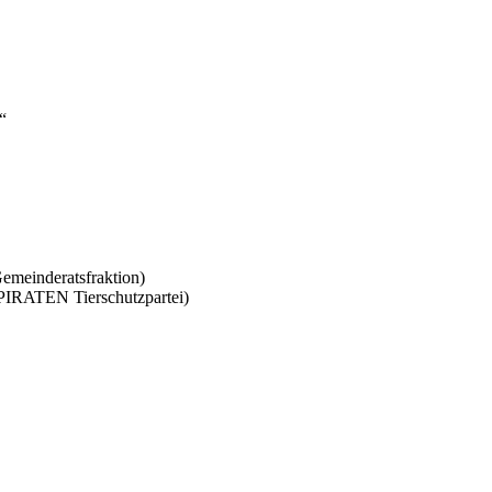
“
meinderatsfraktion)
IRATEN Tierschutzpartei)