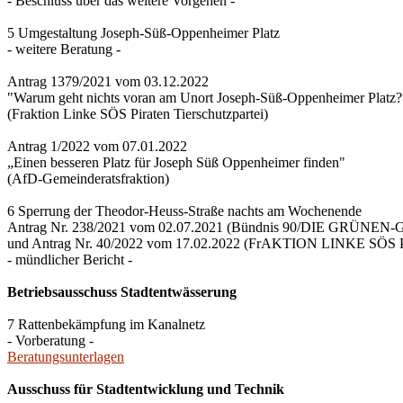
- Beschluss über das weitere Vorgehen -
5 Umgestaltung Joseph-Süß-Oppenheimer Platz
- weitere Beratung -
Antrag 1379/2021 vom 03.12.2022
"Warum geht nichts voran am Unort Joseph-Süß-Oppenheimer Platz?
(Fraktion Linke SÖS Piraten Tierschutzpartei)
Antrag 1/2022 vom 07.01.2022
„Einen besseren Platz für Joseph Süß Oppenheimer finden"
(AfD-Gemeinderatsfraktion)
6 Sperrung der Theodor-Heuss-Straße nachts am Wochenende
Antrag Nr. 238/2021 vom 02.07.2021 (Bündnis 90/DIE GRÜNEN-Ge
und Antrag Nr. 40/2022 vom 17.02.2022 (FrAKTION LINKE SÖS P
- mündlicher Bericht -
Betriebsausschuss Stadtentwässerung
7 Rattenbekämpfung im Kanalnetz
- Vorberatung -
Beratungsunterlagen
Ausschuss für Stadtentwicklung und Technik