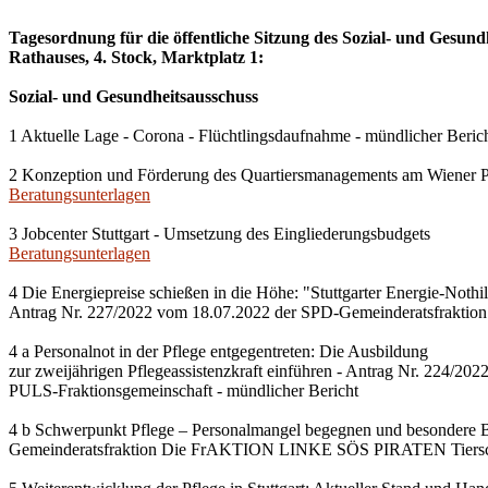
Tagesordnung für die öffentliche Sitzung des Sozial- und Gesun
Rathauses, 4. Stock, Marktplatz 1:
Sozial- und Gesundheitsausschuss
1 Aktuelle Lage - Corona - Flüchtlingsdaufnahme - mündlicher Beric
2 Konzeption und Förderung des Quartiersmanagements am Wiener Pla
Beratungsunterlagen
3 Jobcenter Stuttgart - Umsetzung des Eingliederungsbudgets
Beratungsunterlagen
4 Die Energiepreise schießen in die Höhe: "Stuttgarter Energie-Noth
Antrag Nr. 227/2022 vom 18.07.2022 der SPD-Gemeinderatsfraktion 
4 a Personalnot in der Pflege entgegentreten: Die Ausbildung
zur zweijährigen Pflegeassistenzkraft einführen - Antrag Nr. 224
PULS-Fraktionsgemeinschaft - mündlicher Bericht
4 b Schwerpunkt Pflege – Personalmangel begegnen und besondere 
Gemeinderatsfraktion Die FrAKTION LINKE SÖS PIRATEN Tierschut