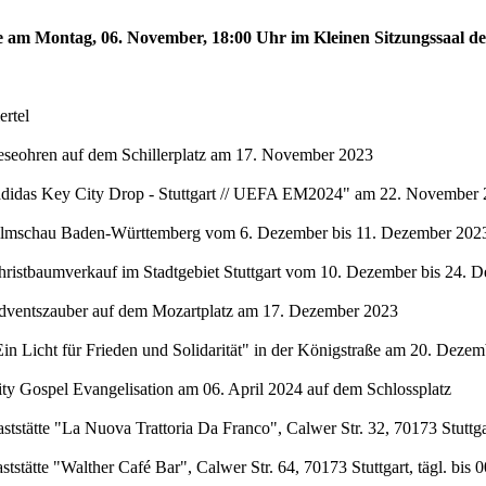
te am Montag, 06. November, 18:00 Uhr im Kleinen Sitzungssaal de
rtel
eseohren auf dem Schillerplatz am 17. November 2023
"adidas Key City Drop - Stuttgart // UEFA EM2024" am 22. November 
Filmschau Baden-Württemberg vom 6. Dezember bis 11. Dezember 2023 
hristbaumverkauf im Stadtgebiet Stuttgart vom 10. Dezember bis 24. 
Adventszauber auf dem Mozartplatz am 17. Dezember 2023
in Licht für Frieden und Solidarität" in der Königstraße am 20. Deze
ty Gospel Evangelisation am 06. April 2024 auf dem Schlossplatz
stätte "La Nuova Trattoria Da Franco", Calwer Str. 32, 70173 Stuttgar
stätte "Walther Café Bar", Calwer Str. 64, 70173 Stuttgart, tägl. bis 