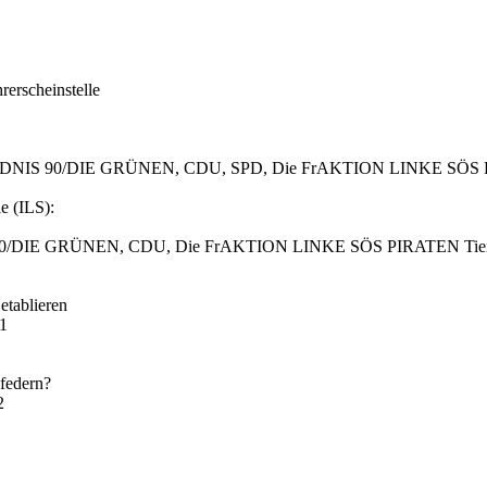
erscheinstelle
r, BÜNDNIS 90/DIE GRÜNEN, CDU, SPD, Die FrAKTION LINKE SÖS P
e (ILS):
 90/DIE GRÜNEN, CDU, Die FrAKTION LINKE SÖS PIRATEN Tierschu
etablieren
21
bfedern?
2