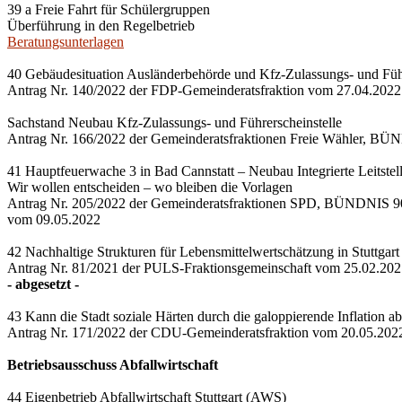
39 a Freie Fahrt für Schülergruppen
Überführung in den Regelbetrieb
Beratungsunterlagen
40 Gebäudesituation Ausländerbehörde und Kfz-Zulassungs- und Führ
Antrag Nr. 140/2022 der FDP-Gemeinderatsfraktion vom 27.04.2022
Sachstand Neubau Kfz-Zulassungs- und Führerscheinstelle
Antrag Nr. 166/2022 der Gemeinderatsfraktionen Freie Wähle
41 Hauptfeuerwache 3 in Bad Cannstatt – Neubau Integrierte Leitstell
Wir wollen entscheiden – wo bleiben die Vorlagen
Antrag Nr. 205/2022 der Gemeinderatsfraktionen SPD, BÜNDNIS
vom 09.05.2022
42 Nachhaltige Strukturen für Lebensmittelwertschätzung in Stuttgart 
Antrag Nr. 81/2021 der PULS-Fraktionsgemeinschaft vom 25.02.20
- abgesetzt -
43 Kann die Stadt soziale Härten durch die galoppierende Inflation a
Antrag Nr. 171/2022 der CDU-Gemeinderatsfraktion vom 20.05.202
Betriebsausschuss Abfallwirtschaft
44 Eigenbetrieb Abfallwirtschaft Stuttgart (AWS)