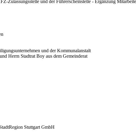
Z-Zulassungsstelle und der Führerscheinstelle - Ergänzung Mitarbeite
en
teiligungsunternehmen und der Kommunalanstalt
 und Herrn Stadtrat Boy aus dem Gemeinderat
7 StadtRegion Stuttgart GmbH