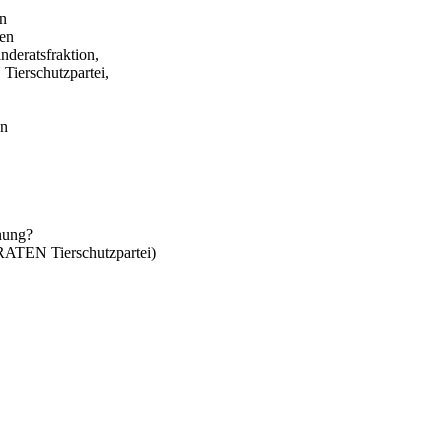
in
gen
eratsfraktion,
erschutzpartei,
en
anung?
TEN Tierschutzpartei)