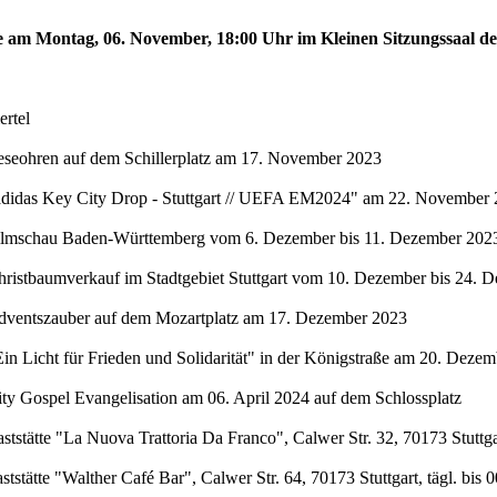
te am Montag, 06. November, 18:00 Uhr im Kleinen Sitzungssaal de
rtel
eseohren auf dem Schillerplatz am 17. November 2023
"adidas Key City Drop - Stuttgart // UEFA EM2024" am 22. November 
Filmschau Baden-Württemberg vom 6. Dezember bis 11. Dezember 2023 
hristbaumverkauf im Stadtgebiet Stuttgart vom 10. Dezember bis 24. 
Adventszauber auf dem Mozartplatz am 17. Dezember 2023
in Licht für Frieden und Solidarität" in der Königstraße am 20. Deze
ty Gospel Evangelisation am 06. April 2024 auf dem Schlossplatz
stätte "La Nuova Trattoria Da Franco", Calwer Str. 32, 70173 Stuttgar
stätte "Walther Café Bar", Calwer Str. 64, 70173 Stuttgart, tägl. bis 