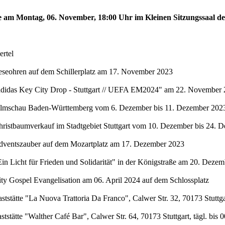
te am Montag, 06. November, 18:00 Uhr im Kleinen Sitzungssaal de
rtel
eseohren auf dem Schillerplatz am 17. November 2023
"adidas Key City Drop - Stuttgart // UEFA EM2024" am 22. November 
Filmschau Baden-Württemberg vom 6. Dezember bis 11. Dezember 2023 
hristbaumverkauf im Stadtgebiet Stuttgart vom 10. Dezember bis 24. 
Adventszauber auf dem Mozartplatz am 17. Dezember 2023
in Licht für Frieden und Solidarität" in der Königstraße am 20. Deze
ty Gospel Evangelisation am 06. April 2024 auf dem Schlossplatz
stätte "La Nuova Trattoria Da Franco", Calwer Str. 32, 70173 Stuttgar
stätte "Walther Café Bar", Calwer Str. 64, 70173 Stuttgart, tägl. bis 