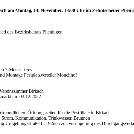
irkach am Montag, 14. November, 18:00 Uhr im Zehntscheuer Plien
ied des Bezirksbeirats Plieningen
len 7-Meter-Tores
 und Montage Festplatzverteiler Mönchhof
 Vereinszimmer Birkach
tsmarkt am 03.12.2022
freundlichere Öffnungszeiten für die Postfiliale in Birkach
äne Strom, Kommunikation, Trinkwasser, Brunnen
derung Umgehungsstraße L1192neu zur Verringerung des Durchgangsverk