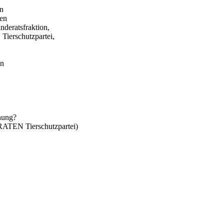
in
gen
eratsfraktion,
erschutzpartei,
en
anung?
TEN Tierschutzpartei)