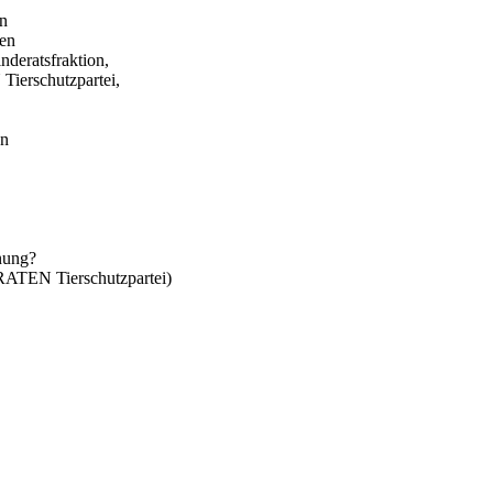
in
gen
eratsfraktion,
erschutzpartei,
en
anung?
TEN Tierschutzpartei)