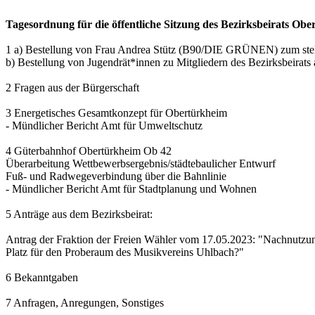
Tagesordnung für die öffentliche Sitzung des Bezirksbeirats Ob
1 a) Bestellung von Frau Andrea Stütz (B90/DIE GRÜNEN) zum stellv
b) Bestellung von Jugendrät*innen zu Mitgliedern des Bezirksbeirat
2 Fragen aus der Bürgerschaft
3 Energetisches Gesamtkonzept für Obertürkheim
- Mündlicher Bericht Amt für Umweltschutz
4 Güterbahnhof Obertürkheim Ob 42
Überarbeitung Wettbewerbsergebnis/städtebaulicher Entwurf
Fuß- und Radwegeverbindung über die Bahnlinie
- Mündlicher Bericht Amt für Stadtplanung und Wohnen
5 Anträge aus dem Bezirksbeirat:
Antrag der Fraktion der Freien Wähler vom 17.05.2023: "Nachnutzung
Platz für den Proberaum des Musikvereins Uhlbach?"
6 Bekanntgaben
7 Anfragen, Anregungen, Sonstiges