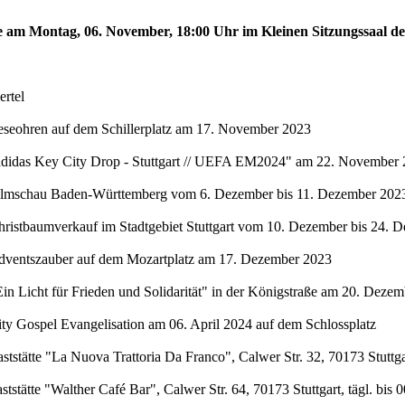
te am Montag, 06. November, 18:00 Uhr im Kleinen Sitzungssaal de
rtel
eseohren auf dem Schillerplatz am 17. November 2023
"adidas Key City Drop - Stuttgart // UEFA EM2024" am 22. November 
Filmschau Baden-Württemberg vom 6. Dezember bis 11. Dezember 2023 
hristbaumverkauf im Stadtgebiet Stuttgart vom 10. Dezember bis 24. 
Adventszauber auf dem Mozartplatz am 17. Dezember 2023
in Licht für Frieden und Solidarität" in der Königstraße am 20. Deze
ty Gospel Evangelisation am 06. April 2024 auf dem Schlossplatz
stätte "La Nuova Trattoria Da Franco", Calwer Str. 32, 70173 Stuttgar
stätte "Walther Café Bar", Calwer Str. 64, 70173 Stuttgart, tägl. bis 