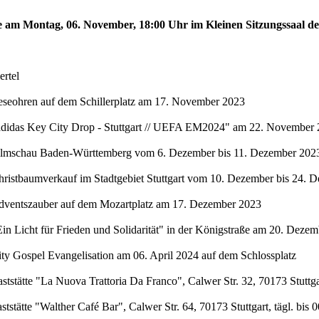
te am Montag, 06. November, 18:00 Uhr im Kleinen Sitzungssaal de
rtel
eseohren auf dem Schillerplatz am 17. November 2023
"adidas Key City Drop - Stuttgart // UEFA EM2024" am 22. November 
Filmschau Baden-Württemberg vom 6. Dezember bis 11. Dezember 2023 
hristbaumverkauf im Stadtgebiet Stuttgart vom 10. Dezember bis 24. 
Adventszauber auf dem Mozartplatz am 17. Dezember 2023
in Licht für Frieden und Solidarität" in der Königstraße am 20. Deze
ty Gospel Evangelisation am 06. April 2024 auf dem Schlossplatz
stätte "La Nuova Trattoria Da Franco", Calwer Str. 32, 70173 Stuttgar
stätte "Walther Café Bar", Calwer Str. 64, 70173 Stuttgart, tägl. bis 