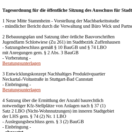
Tagesordnung für die öffentliche Sitzung des Ausschuss für Stad
1 Neue Mitte Stammheim - Vorstellung der Machbarkeitsstudie
- mündlicher Bericht durch die Verwaltung und Büro Wick und Partne
2 Bebauungsplan und Satzung über örtliche Bauvorschriften
Jugendfarm Schlotwiese (Zu 261) im Stadtbezirk Zuffenhausen
- Satzungsbeschluss gemäß § 10 BauGB und § 74 LBO
mit Anregungen gem. § 2 Abs. 3 BauGB
- Vorberatung -
Beratungsunterlagen
3 Entwicklungskonzept Nachhaltiges Produktivquartier
Neckartal-/Voltastraße in Stuttgart-Bad Cannstatt
- Einbringung -
Beratungsunterlagen
4 Satzung über die Ermittlung der Anzahl baurechtlich
notwendiger Kfz-Stellplätze von Anlagen nach § 37 (1)
Satz 2 LBO (Nicht-Wohnnutzungen) im inneren Stadtgebiet
der LHS gem. § 74 (2) Nr. 1 LBO
- Auslegungsbeschluss gem. § 3 (2) BauGB
- Einbringung -