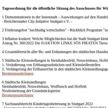
Tagesordnung für die öffentliche Sitzung des Ausschusses für Wi
1 Demonstrationen in der Innenstadt – Auswirkungen auf den Handel
- Berichterstatter City-Initiative Stuttgart e.V. -
2 Förderangebot "nachhaltig wirtschaften" - Rückblick Programm "na
3 Inflation konkret: Welche Möglichkeiten hat die Stadt Stuttgart kle
Antrag Nr. 360/2022 Die FrAKTION LINKE SÖS PIRATEN Tiersch
4 Gesamtübersicht aller Be- und Entlastungen des städtischen Haush
5 Städtische Kleinsiedlungen in Steinhaldenfeld, Neuwirtshaus, Hof
1. Veräußerung von Erbbaugrundstücken und Kleinsiedlerstellen
2. Verlängerung der Erbbaurechte in den städtischen Kleinsiedlungsg
Beratungsunterlagen
6 Städtische Kleinsiedlungen
Steinhaldenfeld, Neuwirtshaus, Wolfbusch und Hoffeld
Neufestsetzung der Grundstückspreise
Beratungsunterlagen
7 Sachstandsbericht Kindertagesbetreuung in Stuttgart 2022