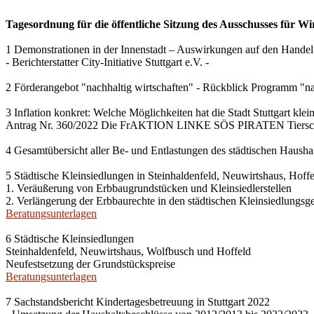
Tagesordnung für die öffentliche Sitzung des Ausschusses für Wi
1 Demonstrationen in der Innenstadt – Auswirkungen auf den Handel
- Berichterstatter City-Initiative Stuttgart e.V. -
2 Förderangebot "nachhaltig wirtschaften" - Rückblick Programm "na
3 Inflation konkret: Welche Möglichkeiten hat die Stadt Stuttgart kle
Antrag Nr. 360/2022 Die FrAKTION LINKE SÖS PIRATEN Tiersch
4 Gesamtübersicht aller Be- und Entlastungen des städtischen Haush
5 Städtische Kleinsiedlungen in Steinhaldenfeld, Neuwirtshaus, Hof
1. Veräußerung von Erbbaugrundstücken und Kleinsiedlerstellen
2. Verlängerung der Erbbaurechte in den städtischen Kleinsiedlungsg
Beratungsunterlagen
6 Städtische Kleinsiedlungen
Steinhaldenfeld, Neuwirtshaus, Wolfbusch und Hoffeld
Neufestsetzung der Grundstückspreise
Beratungsunterlagen
7 Sachstandsbericht Kindertagesbetreuung in Stuttgart 2022