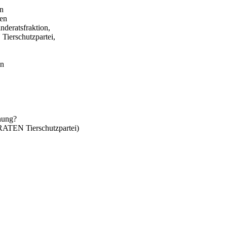
in
gen
eratsfraktion,
erschutzpartei,
en
anung?
TEN Tierschutzpartei)