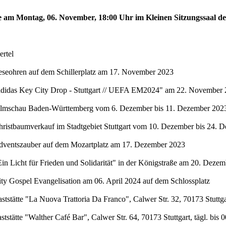
te am Montag, 06. November, 18:00 Uhr im Kleinen Sitzungssaal de
rtel
eseohren auf dem Schillerplatz am 17. November 2023
"adidas Key City Drop - Stuttgart // UEFA EM2024" am 22. November 
Filmschau Baden-Württemberg vom 6. Dezember bis 11. Dezember 2023 
hristbaumverkauf im Stadtgebiet Stuttgart vom 10. Dezember bis 24. 
Adventszauber auf dem Mozartplatz am 17. Dezember 2023
in Licht für Frieden und Solidarität" in der Königstraße am 20. Deze
ty Gospel Evangelisation am 06. April 2024 auf dem Schlossplatz
stätte "La Nuova Trattoria Da Franco", Calwer Str. 32, 70173 Stuttgar
stätte "Walther Café Bar", Calwer Str. 64, 70173 Stuttgart, tägl. bis 