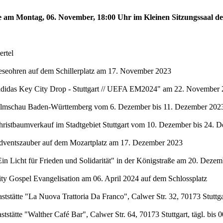
te am Montag, 06. November, 18:00 Uhr im Kleinen Sitzungssaal de
rtel
eseohren auf dem Schillerplatz am 17. November 2023
"adidas Key City Drop - Stuttgart // UEFA EM2024" am 22. November 
Filmschau Baden-Württemberg vom 6. Dezember bis 11. Dezember 2023 
hristbaumverkauf im Stadtgebiet Stuttgart vom 10. Dezember bis 24. 
Adventszauber auf dem Mozartplatz am 17. Dezember 2023
in Licht für Frieden und Solidarität" in der Königstraße am 20. Deze
ty Gospel Evangelisation am 06. April 2024 auf dem Schlossplatz
stätte "La Nuova Trattoria Da Franco", Calwer Str. 32, 70173 Stuttgar
stätte "Walther Café Bar", Calwer Str. 64, 70173 Stuttgart, tägl. bis 