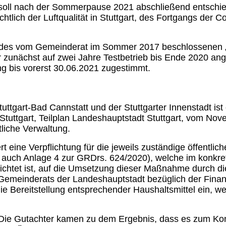
 soll nach der Sommerpause 2021 abschließend entschie
ichtlich der Luftqualität in Stuttgart, des Fortgangs d
 des vom Gemeinderat im Sommer 2017 beschlossenen „Bün
war zunächst auf zwei Jahre Testbetrieb bis Ende 2020 a
ng bis vorerst 30.06.2021 zugestimmt.
ttgart-Bad Cannstatt und der Stuttgarter Innenstadt is
tuttgart, Teilplan Landeshauptstadt Stuttgart, vom Novem
tliche Verwaltung.
 eine Verpflichtung für die jeweils zuständige öffent
e auch Anlage 4 zur GRDrs. 624/2020), welche im konkre
flichtet ist, auf die Umsetzung dieser Maßnahme durch d
Gemeinderats der Landeshauptstadt bezüglich der Finanzi
die Bereitstellung entsprechender Haushaltsmittel ein, w
. Die Gutachter kamen zu dem Ergebnis, dass es zum K