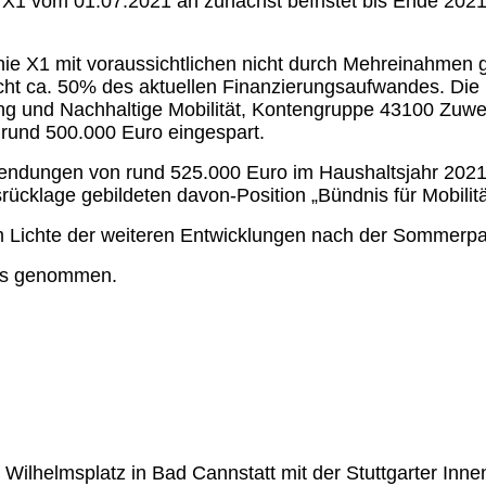
ie X1 vom 01.07.2021 an zunächst befristet bis Ende 20
inie X1 mit voraussichtlichen nicht durch Mehreinahmen
cht ca. 50% des aktuellen Finanzierungsaufwandes. Die 
ng und Nachhaltige Mobilität, Kontengruppe 43100 Zuw
rund 500.000 Euro eingespart.
endungen von rund 525.000 Euro im Haushaltsjahr 2021
srücklage gebildeten davon-Position „Bündnis für Mobilitä
 im Lichte der weiteren Entwicklungen nach der Sommerp
tnis genommen.
Wilhelmsplatz in Bad Cannstatt mit der Stuttgarter Innens