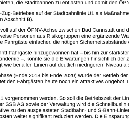
ieten, die Stadtbahnen zu entlasten und damit den ÖPN
r-Zug-Betriebes auf der Stadtbahnlinie U1 als Maßnahme 
en Abschnitt B).
nvoll auf der ÖPNV-Achse zwischen Bad Cannstatt und de
sweise Personen aus Risikogruppen eine ergänzende Wah
 Fahrgäste einfacher, die nötigen Sicherheitsabstände 
Schritt Fahrgäste hinzugewonnen hat – bis hin zur stärks
ndemie –, konnte sie die Erwartungen hinsichtlich der z
t wie bei allen Linien auf deutlich niedrigerem Niveau a
hase (Ende 2018 bis Ende 2020) wurde der Betrieb der
et den Fahrgästen heute noch ein attraktives Angebot. Di
1 vorgenommen werden. So soll die Betriebszeit der Lin
er SSB AG sowie der Verwaltung wird die Schnellbuslini
rnative zu den ausgelasteten Stadtbahn- und S-Bahn-Lini
osten weiter signifikant reduziert werden. Die Einsparun