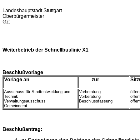
Landeshauptstadt Stuttgart
Oberbürgermeister
Gz:
Weiterbetrieb der Schnellbuslinie X1
Beschlußvorlage
Vorlage an
zur
Sit
Ausschuss für Stadtentwicklung und
Vorberatung
öffen
Technik
Vorberatung
öffen
Verwaltungsausschuss
Beschlussfassung
öffen
Gemeinderat
Beschlußantrag: