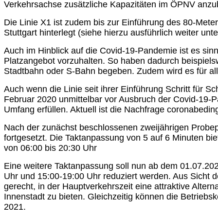
Verkehrsachse zusätzliche Kapazitäten im ÖPNV anzub
Die Linie X1 ist zudem bis zur Einführung des 80-Mete
Stuttgart hinterlegt (siehe hierzu ausführlich weiter unt
Auch im Hinblick auf die Covid-19-Pandemie ist es sin
Platzangebot vorzuhalten. So haben dadurch beispiel
Stadtbahn oder S-Bahn begeben. Zudem wird es für alle
Auch wenn die Linie seit ihrer Einführung Schritt für 
Februar 2020 unmittelbar vor Ausbruch der Covid-19-Pa
Umfang erfüllen. Aktuell ist die Nachfrage coronabeding
Nach der zunächst beschlossenen zweijährigen Probep
fortgesetzt. Die Taktanpassung von 5 auf 6 Minuten biet
von 06:00 bis 20:30 Uhr
Eine weitere Taktanpassung soll nun ab dem 01.07.202
Uhr und 15:00-19:00 Uhr reduziert werden. Aus Sicht d
gerecht, in der Hauptverkehrszeit eine attraktive Alte
Innenstadt zu bieten. Gleichzeitig können die Betriebsk
2021.